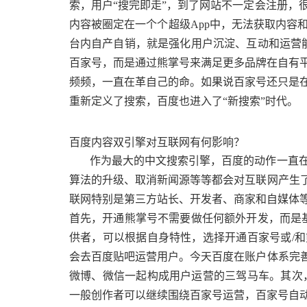
索，用户“搜完即走”，到了网站不一定会注册，
内容被圈定在一个个超级App中，无法获取内容
台内自产自销，就是强化用户沉淀、互动和运营能
百家号，而是通过熊掌号来满足更多品牌在自有
频频，一直在革自己的命。如果说百家号还只是
重新定义了搜索，百度也进入了“新搜索”时代。
百度内容双引擎对互联网有何影响？
作为最大的中文搜索引擎，百度的动作一直
算法的升级、取消新闻源等等都会对互联网产生了
联网特别是第三方站长、开发者、商家和自媒体
首先，开通熊掌号不需要做任何额外开发，而是基于
供者，可以根据自身特性，选择开通百家号或/
会去百度贴吧运营用户。今天百度在账户体系完善
微博、微信一起构成用户运营的三驾马车。其次
一般创作者可以继续围绕百家号运营，百家号自