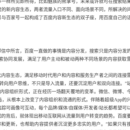
序一样所见即所得，比如魅族的熊掌号，未来或许就可在搜索结
度的新内容生态，两者流量入口不同、面向场景不同，所解决的
号与百家号一起构成了百度内容新生态的双子座，用百度自己的
部信中所言，百度一直做的事情是内容分发，搜索只是内容分发
索协同发展，满足了用户主动和被动两种不同场景的内容获取
化内容生态，满足移动时代用户和内容和服务生产者之间的连接
转向用户思维，不只是导入流量，还要沉淀用户和双向连接。”
心的内容组织形式，正在经历一场翻天覆地的变革。微信、微博、
，从根本上改变了内容组织和流通的形式。伴随着超级App的
可画像可互动，每个品牌/媒体/自媒体/开发者/站长都希望可
起的背后，就体现出移动互联网从流量到用户转变的趋势。百度
容和更新，也帮助内容提供者沉淀更多忠实的用户。”如果只有