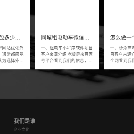
网站优化外包多少钱-选对外包公司很重要
同城租电动车微信小程序软件开发app制作系统
解网站优化外
一、租电车小程序软件项目
一、秒杀商
，通常都感觉
客户来源介绍 老板是来百家
目客户来源介绍 老板
认为选择外包
号平台看到我们的信息，想
企网看到我
优化不值得，
在江西地区做一款租电车的
林总的想法
行网站优化更
小程序软件。老板的想法是
程序的商城
己进行网站优
在当地的城市做租电动车，
包含了砍价
外包...
卖电动车，小程...
约功能，多商.
我们是谁
企业文化