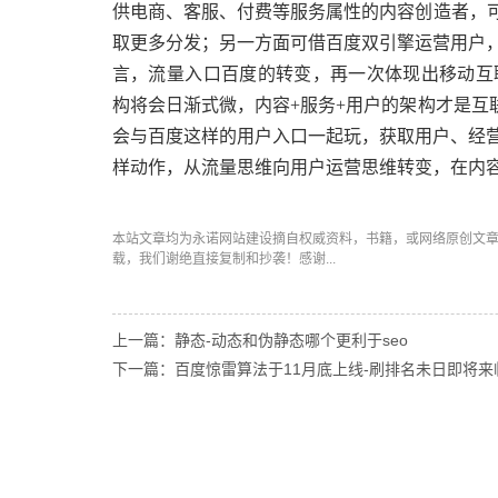
供电商、客服、付费等服务属性的内容创造者，可
取更多分发；另一方面可借百度双引擎运营用户
言，流量入口百度的转变，再一次体现出移动互联
构将会日渐式微，内容+服务+用户的架构才是互
会与百度这样的用户入口一起玩，获取用户、经
样动作，从流量思维向用户运营思维转变，在内
本站文章均为永诺
网站建设
摘自权威资料，书籍，或网络原创文
载，我们谢绝直接复制和抄袭！感谢...
上一篇：静态-动态和伪静态哪个更利于seo
下一篇：百度惊雷算法于11月底上线-刷排名未日即将来