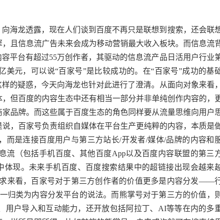
”
。向海龙透露，现在人们谈到百度不再只是联想到搜索，还会联
擎，且信息流广告未来会成为移动营销最大收入板块。而信息流
内容平台有超过55万创作者，其驱动的信息流产品日活用户行业
亿美元，可以说“百家号”是比较成功的。在“百家号”成功的基
这样的疑惑，今天向海龙也针对此进行了澄清。从面向对象来看
体，但百度的内容生态中还有相当一部分并非单纯创作内容的，
商家品牌。而这些属于百度生态的角色同样要从流量思维向用户
是说，百家号负责组织自媒体在平台生产更纯粹的内容，本质是
而是连接百度用户与第三方站长/开发者/媒体/品牌的内容和
息流（包括手机百度、其他百度App以及百度内容联盟的第三
果中体现。未来手机百度、百度搜索结果中的超链接出现会越来
需求来看，百家号对于第三方创作者的价值更多是内容分发——
统一归类为内容分发平台的说法。而熊掌号对于第三方的价值，
、用户导入和互动能力，还开放包括阿拉丁、AI等等在内的多