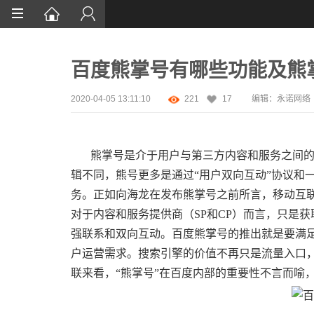
首页
百度熊掌号有哪些功能及熊
网站设计
App定制
2020-04-05 13:11:10
221
17
编辑：永诺网络
微信开发
熊掌号是介于用户与第三方内容和服务之间的连接
案例鉴赏
辑不同，熊号更多是通过“用户双向互动”协议和
解决方案
务。正如向海龙在发布熊掌号之前所言，移动互
对于内容和服务提供商（SP和CP）而言，只是
资讯
强联系和双向互动。百度熊掌号的推出就是要满足
户运营需求。搜索引擎的价值不再只是流量入口，而
联来看，“熊掌号”在百度内部的重要性不言而喻