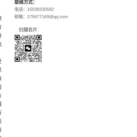
联络方式：
电话：15038330582
邮箱：278477169@qq.com
想
背
扫描名片
第
础
，
更
思
做
服
方
越
行
则
重