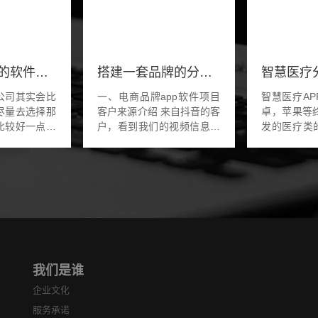
郑州比较大的软件公司哪一家比较好？
搭建一套品牌的分销商城系统
司其实会比
一、电商品牌app软件项目
智慧医疗A
尽量去选择那
客户来源介绍 来自抖音的客
卓，苹果等
比较好一点，
户，看到我们的视频信息，
发的医疗类
道，如果能够
有关于商城app项目开发的
要功能就是
选择这些规模
经验，自己也想做一款品牌
一键下单、
般也就不需要
形象的商城软件。大概的需
化管理，在
会有什么样的
求就是属于多店铺...
的流程工作
的...
我们是谁
企业文化
服务承诺