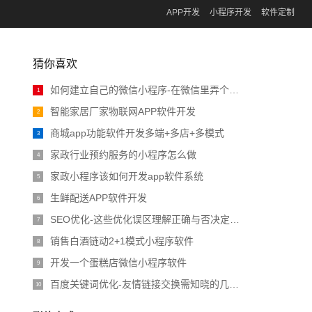
APP开发
小程序开发
软件定制
猜你喜欢
如何建立自己的微信小程序-在微信里弄个小程序多少钱
1
智能家居厂家物联网APP软件开发
2
商城app功能软件开发多端+多店+多模式
3
家政行业预约服务的小程序怎么做
4
家政小程序该如何开发app软件系统
5
生鲜配送APP软件开发
6
SEO优化-这些优化误区理解正确与否决定seo优化效果
7
销售白酒链动2+1模式小程序软件
8
开发一个蛋糕店微信小程序软件
9
百度关键词优化-友情链接交换需知晓的几个方面
10