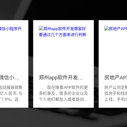
运动服饰类微信小程序开发
郑州app软件开发哪家好要通过几个方面来进行判断
国运动服装销售
现在随着APP软件的更
房产公司定
8亿人民币,与
多的普及，很多的企业以及
找房子和找
7.8%。这也
个人他们都加入或者是创建
上找，手机
装行业的市场
了自己的一些应用软件。而
定制的软件
扩大，运动服
这些他们都需要进一些开发
的数据，在
到进一步的提
公司来进行软件的开发，而
调用。有了
...
市场上的各种公司是很...
口，那么房地