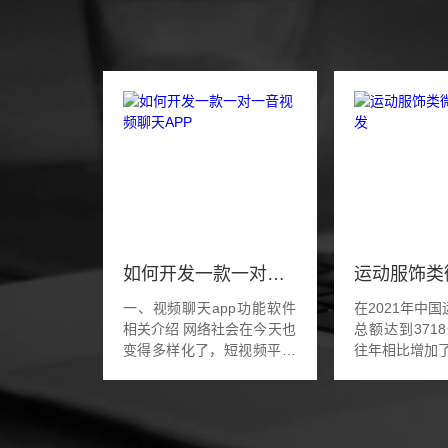
如何开发一款一对一音视频聊天APP
一、视频聊天app功能软件
在2021年中
相关介绍 网络社会在今天也
总额达到371
变得多样化了，短视频平台
往年相比增加了
讲究的是娱乐和生活体验，
说明了运动服
而一对一视频直播凭借的是
规模在不断的
私密互动的体验，喜欢夜生
装销售占比得
活的人经常聚集...
升，预计运动服装