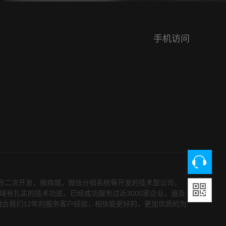
手机访问
众号二次开发，微商城，微信分销系统等开发的技术型公司，
领域有扎实的技术功底，已经成功服务过近3000家企业，遍及
融合我们12年的服务客户经验，相信能更好的，更加优质的为