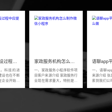
企业网站建设过程中应提供哪些资料呢
家政服务机构怎么制作微信小程序
展，科技的进
一、家政服务小程序软件项
一、语聊a
建设也在不断
目客户来源介绍 家政服务行
来源介绍 张总是在百度上搜
在企业开始建
业现在需求量大，特别是大
索到我们公
为了有利于网
城市里非常的常见。大部分
本地的一家
快速完成，会
都家庭也需要用到家政服务
想做语聊a
相关的网站建
业务。利用家政小程序以及
板有自己独
么，企业网站
app软件接...
模式，在运营和