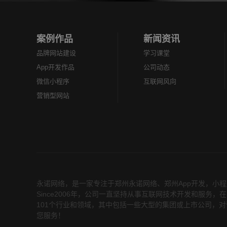
案例作品
新闻资讯
品牌网站建设
学习课堂
App开发作品
公司动态
微信小程序
互联网风向
营销型网站
永诺网络，是一家专注于
郑州永诺网络
、
郑州App开发
，小程
Since2006年，公司一直坚持从事互联网技术开发和服
101个行业和领域，其中包括一些大型的集团或上市公司，对
您服务！