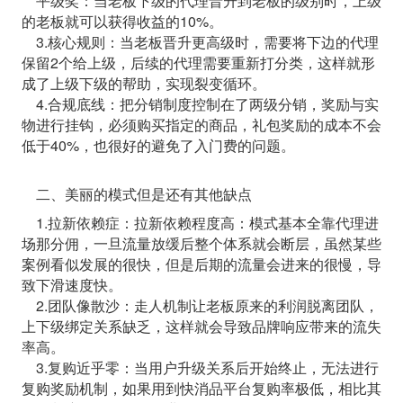
平级奖：当老板下级的代理晋升到老板的级别时，上级
的老板就可以获得收益的10%。
3.核心规则：当老板晋升更高级时，需要将下边的代理
保留2个给上级，后续的代理需要重新打分类，这样就形
成了上级下级的帮助，实现裂变循环。
4.合规底线：把分销制度控制在了两级分销，奖励与实
物进行挂钩，必须购买指定的商品，礼包奖励的成本不会
低于40%，也很好的避免了入门费的问题。
二、美丽的模式但是还有其他缺点
1.拉新依赖症：拉新依赖程度高：模式基本全靠代理进
场那分佣，一旦流量放缓后整个体系就会断层，虽然某些
案例看似发展的很快，但是后期的流量会进来的很慢，导
致下滑速度快。
2.团队像散沙：走人机制让老板原来的利润脱离团队，
上下级绑定关系缺乏，这样就会导致品牌响应带来的流失
率高。
3.复购近乎零：当用户升级关系后开始终止，无法进行
复购奖励机制，如果用到快消品平台复购率极低，相比其