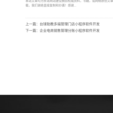
本站文章均为永诺
网站建设
摘自权威资料，书籍，或网络原创文
载，我们谢绝直接复制和抄袭！感谢...
上一篇：台球助教多端管理门店小程序软件开发
下一篇：企业电商销售管理分账小程序软件开发