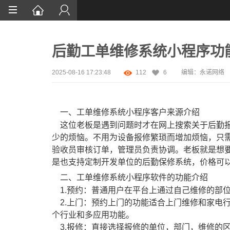
首页
后勤工单维修系统小程序功
网站设计
App定制
2025-08-16 17:23:48
112
6
编辑：永诺网络
微信开发
一、工单维修系统小程序客户来源介绍
案例鉴赏
这位老板是遇到问题时才在网上搜索关于后勤报
解决方案
少的烦恼。不用为设备报修繁琐而增加烦恼，只
验收员审核订单，管理员负责协调。老板就是想
资讯
是也支持定制开发单位的后勤保修系统，价格可
二、工单维修系统小程序软件的功能介绍
1.预约：普通用户在平台上通过自己维修的部
2.上门：预约上门的功能适合上门维修和家电
个行业和多应用功能。
3.报修：直接选择报修的单位，部门，维修的