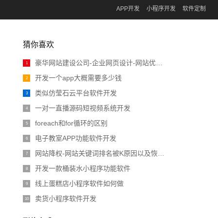
APP开发
小程序开发
软件定制
猜你喜欢
豪华网站建设公司-企业网页设计-网站优化公司
1
开发一个app大概需要多少钱
2
类似仿莹石云平台软件开发
3
一对一直播源码短视频系统开发
4
foreach和for循环的区别
5
电子教室APP功能软件开发
6
网站降权-网站关键词排名被K原因以及恢复方法
7
开发一款桶装水小程序功能软件
8
线上蛋糕店小程序软件如何做
9
卖货小程序软件开发
10