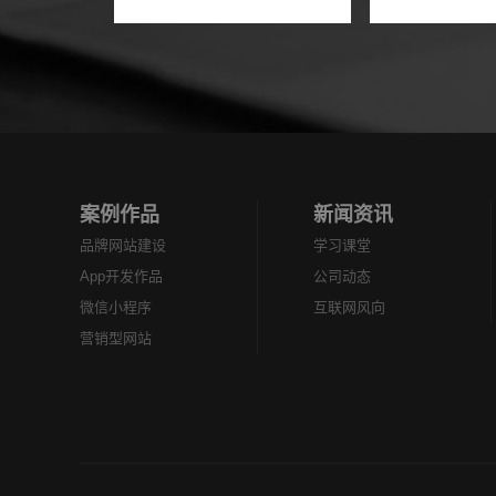
者们也是纷纷涌入市场。棋
上门修改服务
牌软件APP覆盖了不同需求
便用户节省时
的人群,也确是一个不错的着
APP软件的开
手点。那么开...
生活中的所有问
案例作品
新闻资讯
品牌网站建设
学习课堂
App开发作品
公司动态
微信小程序
互联网风向
营销型网站