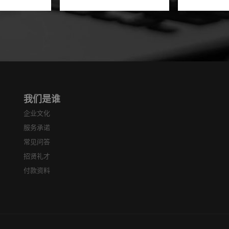
就能解决，方
小程序软件，看到我们的官
本就没有这
间。上门维修
网信息，其他的百度平台也
所以最好是
发解决了日常
搜索到了。信息蛮多的，咨
一家比较好
题，凡是...
询我们后还看了...
家做好这个
那...
我们是谁
企业文化
服务承诺
常见问答
招贤礼才
付款资料