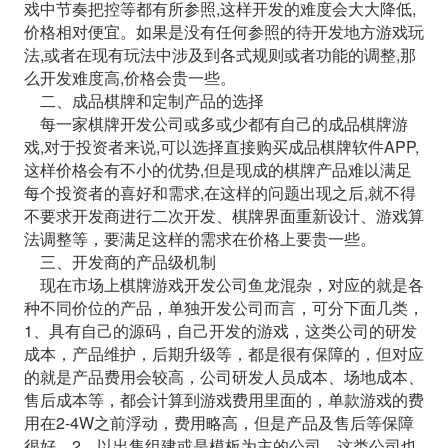
戏中节奏把控等都有所参照,这样开发的难度会大大降低,
价格相对便宜。如果是没有任何参照的待开发地方游戏玩
法,或者在现有玩法中涉及到各式规则或者功能的调整,那
么开发难度高,价格会贵一些。
二、成品棋牌和定制产品的选择
每一家棋牌开发公司或多或少都有自己的成品棋牌游
戏,对于投资者来说,可以选择直接购买成品棋牌软件APP,
这样价格会有不小的优势,但是现成的棋牌产品难以满足
每个投资者的喜好和需求,在这样的问题出现之后,就不得
不要求开发商进行二次开发、棋牌界面重新设计、游戏算
法调整等，要满足这样的需求在价格上要贵一些。
三、开发商的产品级机制
现在市场上棋牌游戏开发公司鱼龙混杂，对应的就是各
种不同价位的产品，单独开发公司而言，可分下面几类，
1、具有自己的源码，自己开发的游戏，这类公司的研发
成本，产品维护，后期升级等，都是很有保障的，但对应
的就是产品费用会较高，公司研发人员成本、场地成本、
售后成本等，都会计算到游戏费用里面的，单款游戏的费
用在2-4W之前浮动，费用略高，但是产品及售后等保障
很好，2、以出售组建或是模板为主的公司，这类公司也