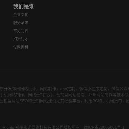
我们是谁
企业文化
服务承诺
常见问答
招贤礼才
付款资料
序开发郑州网站设计，网站制作，app定制，微信小程序定制，微信公
务，在手机网站制作，网络营销策划，营销型网站建设、郑州网站制作等技术
营销型网站SEO和营销网站建设尤其经验丰富，利用PC和手机端接口，
 All Rights 郑州永诺网络科技有限公司版权所有
豫ICP备20005061号-1