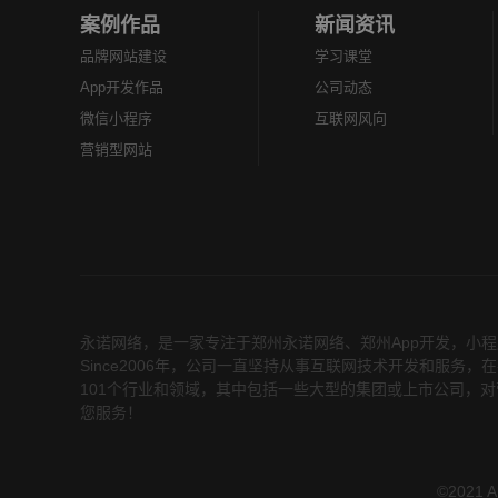
案例作品
新闻资讯
品牌网站建设
学习课堂
App开发作品
公司动态
微信小程序
互联网风向
营销型网站
永诺网络，是一家专注于
郑州永诺网络
、
郑州App开发
，小程
Since2006年，公司一直坚持从事互联网技术开发和服
101个行业和领域，其中包括一些大型的集团或上市公司，对
您服务！
©2021