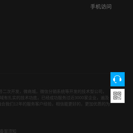
手机访问
众号二次开发，微商城，微信分销系统等开发的技术型公司，
领域有扎实的技术功底，已经成功服务过近3000家企业，遍及
融合我们12年的服务客户经验，相信能更好的，更加优质的为
备案须知