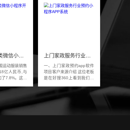
运动服饰类微信小程序开发
上门家政服务行业预约小程序APP系统
中国运动服装销售
一、上门家政预约app软件
18亿人民币,与
项目客户来源介绍 这位老板
了7.8%。这也
是在好搜360上看到我们的
服装行业的市场
信息，还说是搜索你们本地
的扩大，运动服
区的关键词找到了我们的网
得到进一步的提
站排名。想在郑州地区做一
装...
个家政的小程...