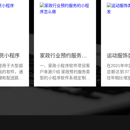
货小程序
家政行业预约服务的小程序怎么做
是用于大型超
一、家政小程序软件项目客
在2021年
品的软件，通
户来源介绍 家政预约服务类
总额达到37
理和配送路线
型的小程序软件系统定制，
往年相比增加
帮助商家配送
老板是在官网上看到我们的
说明了运动
物流高效的配
信息资讯，觉得我们的公司
规模在不断
的配送软件具
官网排名做的不错，在本地
装销售占比
能，允许...
的排名上百度...
升，预计运动服