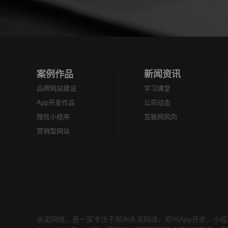
的，只要自己有想法，在做
在线交易等
好了小程序了以后，把自己
销） 3、微网站（多纬度展
的小...
示企业...
案例作品
新闻资讯
品牌网站建设
学习课堂
App开发作品
公司动态
微信小程序
互联网风向
营销型网站
永诺网络，是一家专注于
郑州永诺网络
、
郑州App开发
，小程