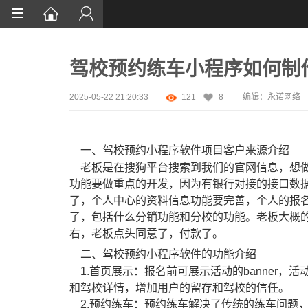
首页
驾校预约练车小程序如何制
网站设计
App定制
2025-05-22 21:20:33
121
8
编辑：永诺网络
微信开发
一、驾校预约小程序软件项目客户来源介绍
案例鉴赏
老板是在搜狗平台搜索到我们的官网信息，想做
解决方案
功能要做重点的开发，因为有银行对接的接口数
了，个人中心的资料信息功能要完善，个人的报
资讯
了，包括什么分销功能和分校的功能。老板大概的
右，老板点头同意了，付款了。
二、驾校预约小程序软件的功能介绍
1.首页展示：报名前可展示活动的banner，
和驾校详情，增加用户的留存和驾校的信任。
2.预约练车：预约练车解决了传统的练车问题