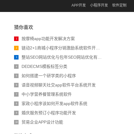
APP开发
小程序开发
软件定制
猜你喜欢
按摩椅app功能开发解决方案
1
链动2+1商城小程序分销激励系统软件开发搭建
2
整站SEO网站优化与包年SEO网站优化有什么区别
3
DEDECMS模板标签分类
4
如何搭建一个研学类的小程序
5
语音视频聊天社交app软件平台系统开发
6
中小学营养餐管理系统软件
7
家政小程序该如何开发app软件系统
8
婚庆服务预订小程序功能开发
9
贸易企业APP设计功能
10