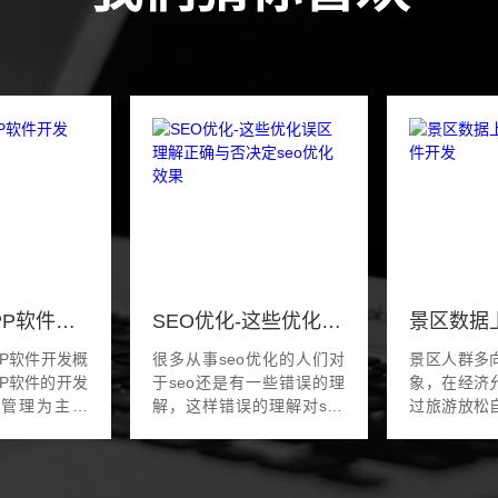
物业管理APP软件开发
SEO优化-这些优化误区理解正确与否决定seo优化效果
PP软件开发概
很多从事seo优化的人们对
景区人群多
于seo还是有一些错误的理
象，在经济
业管理为主的
解，这样错误的理解对seo
过旅游放松
当地小区的人
优化百害而无一利，对我们
受异地的风
的生活服务。
的seo优化非常有影响。针
一个人盲目
PP软件都有哪
对这种情况，孔宇SEO和大
疲惫，感觉