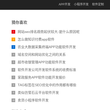
APP开发
小程序开发
软件定制
猜你喜欢
网站seo排名趋势起伏较大-是什么原因呢
1
怎么做知识付费app软件
2
农业大数据采集终端APP功能软件开发
3
域名空间和网站优化之间的关系
4
超市收银管理APP功能软件开发
5
软件开发公司开发软件系统的收费标准
6
家政服务APP软件功能开发报价
7
TAG标签在SEO优化中的作用都有哪些
8
类似仿莹石云平台软件开发
9
卖货小程序软件开发
10