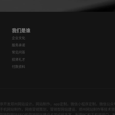
家一起分享最常见的seo
发达了，互联
误...
我们是谁
企业文化
服务承诺
常见问答
招贤礼才
付款资料
序开发郑州网站设计，网站制作，app定制，微信小程序定制，微信公
务，在手机网站制作，网络营销策划，营销型网站建设、郑州网站制作等技术
营销型网站SEO和营销网站建设尤其经验丰富，利用PC和手机端接口，