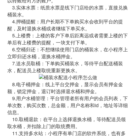
以转账给对方的账户。
3.实体水票：纸质水票是线下门店给的水票，直接兑换
桶装水。
4.押桶提醒：用户长期不下单购买水会收到平台的提
醒，及时退换水桶或者继续下单买水。
5.上楼费：上楼的客户下单后距离远或者需要上楼的下
单后有上楼费的提醒，一块支付下单。
6.空桶归还：不想继续使用门店的桶装水，在小程序上
立即归还水桶，退换水桶押金。
7.送水员取桶：下单购买桶装水，等待平台配送桶装
水，配送员上楼取统重新更换水。
8.电子桶押金：线上平台交押金，显示会员有押金金
额，锁定押金，退订时选择退水桶和押金。
9.用户水桶管理：平台管理者所有用户的会员列表，下
单次数，购买次数，总金额，用户名称和id，地址等详细
信息。
10.取桶退款：在平台上选择退换水桶，等待配送员领
取水桶，并扣除上门的取统费用。
11.支持多水站：小程序有单门店的软件系统，也有多