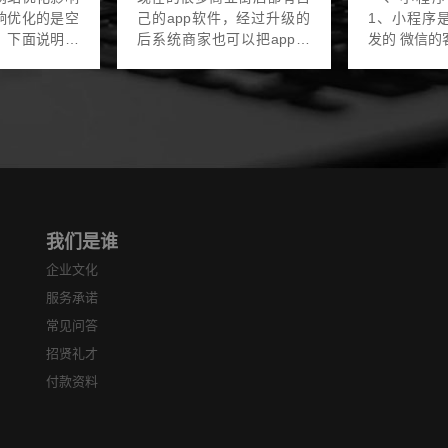
响优化的是空
己的app软件，经过升级的
1、小程序
。下面说明一
后系统商家也可以把app软
发的 微信的客户量本身就很
件做成元宇宙的功能系统，
大，企业想
然备案确实也
很多商家也注意到了大型元
以利用这种
国内的备案一
宇宙商业街的需求。元宇宙
户，用户体
.
商业街APP软件把我...
码用完即走，使
我们是谁
企业文化
服务承诺
常见问答
招贤礼才
付款资料