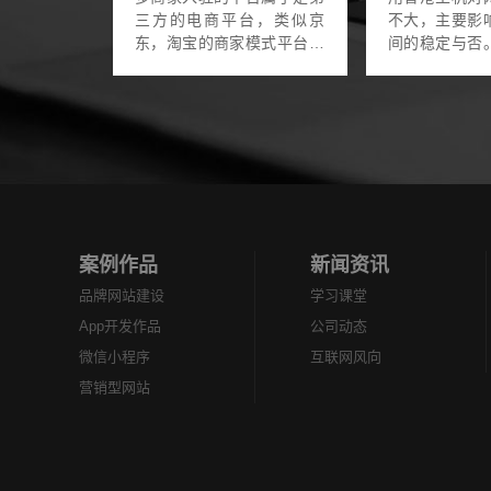
三方的电商平台，类似京
不大，主要影
东，淘宝的商家模式平台，
间的稳定与否
用户注册账号才能入驻，所
下： 一、香港的主机无需备
有的商品都可以搜索到。
案的原因，当
一、多商家入驻平台模式制
很麻烦的。在
度 1.通过线上的...
般都要20多天..
案例作品
新闻资讯
品牌网站建设
学习课堂
App开发作品
公司动态
微信小程序
互联网风向
营销型网站