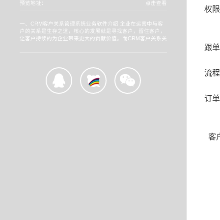
预览地址：
点击查看
权限
一、CRM客户关系管理系统业务软件介绍 企业在运营中与客
户的关系是生存之道，核心的发展就是寻找客户，留住客户，
让客户持续的为企业带来更大的贡献价值。而CRM客户关系关
跟单
流程
订单
客户