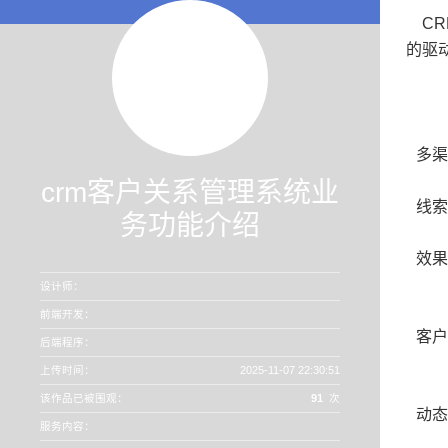
CR
的驱
多渠
crm客户关系管理系统业
线索
务功能介绍
效果
设计师：
前端开发：
客户
后端程序：
上传时间：
2025-11-07 22:30:51
该作品已被围观：
91
次
动态
服务内容：