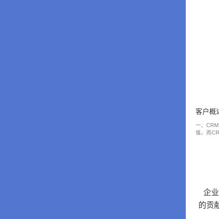
客户概
一、CR
值。而CR
企业
的贡