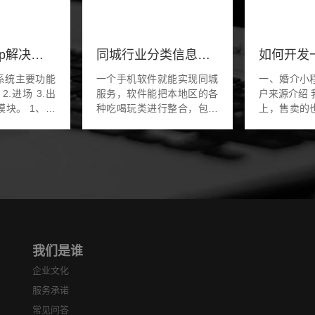
量化跟单app解决方案
同城行业分类信息发布APP功能软件开发
系统主要功能
一个手机软件就能实现同城
一、婚介小
服务，软件能把本地区的各
户来源介绍 我们在淘宝平台
种吃喝玩类进行整合，包括
上，售卖的
断的正确是否
衣食住行等全部的资源，为
娘的商品小
是否会获得盈
本地的用户提供方便快捷的
少的客户是
方向会有...
生活服务，购物等各种需
关键词咨询
求。 适用行业/场景/...
户发给我们的相
我们是谁
企业文化
服务承诺
常见问答