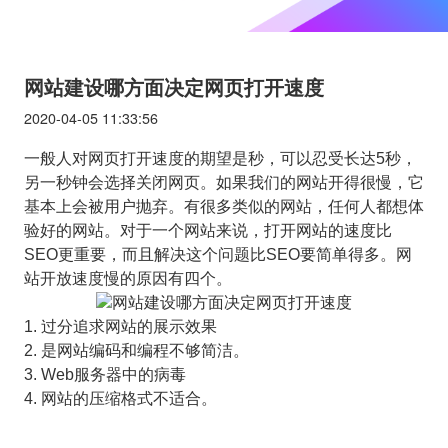
网站建设哪方面决定网页打开速度
2020-04-05 11:33:56
一般人对网页打开速度的期望是秒，可以忍受长达5秒，
另一秒钟会选择关闭网页。如果我们的网站开得很慢，它
基本上会被用户抛弃。有很多类似的网站，任何人都想体
验好的网站。对于一个网站来说，打开网站的速度比
SEO更重要，而且解决这个问题比SEO要简单得多。网
站开放速度慢的原因有四个。
1. 过分追求网站的展示效果
2. 是网站编码和编程不够简洁。
3. Web服务器中的病毒
4. 网站的压缩格式不适合。