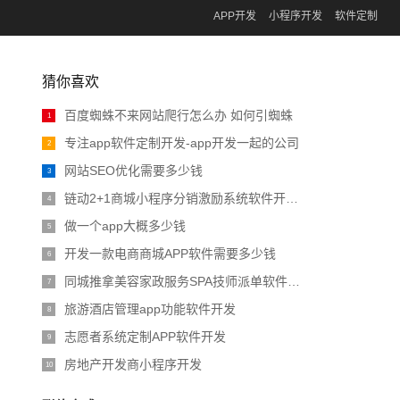
APP开发
小程序开发
软件定制
猜你喜欢
百度蜘蛛不来网站爬行怎么办 如何引蜘蛛
1
专注app软件定制开发-app开发一起的公司
2
网站SEO优化需要多少钱
3
链动2+1商城小程序分销激励系统软件开发搭建
4
做一个app大概多少钱
5
开发一款电商商城APP软件需要多少钱
6
同城推拿美容家政服务SPA技师派单软件开发
7
旅游酒店管理app功能软件开发
8
志愿者系统定制APP软件开发
9
房地产开发商小程序开发
10