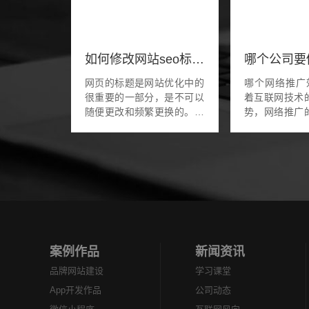
如何修改网站seo标题才能不被降权或惩罚
网页的标题是网站优化中的
哪个网络推广
很重要的一部分，是不可以
着互联网技术
随便更改和频繁更换的。但
势，网络推广
是由于公司需要或者客户群
领域的公司所
体变更我们需要对网站标题
广的方式许多，
做一些更改! 怎么样的更改
自媒体平台、b
才不至于影响网站排...
坛、分类信息网这
案例作品
新闻资讯
品牌网站建设
学习课堂
App开发作品
公司动态