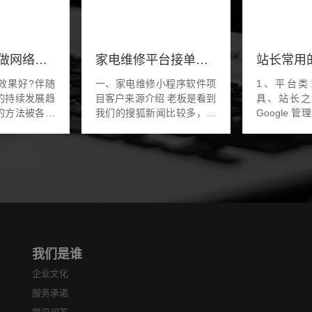
哪个公司要做网络推广
家电维修平台接单小程序系统软件开发
效果好?伴随
一、家电维修小程序软件项
1、平台类
的持续发展趋
目客户来源介绍 老板是看到
具、站长之
的方法被各个
我们的搜狐新闻比较多，看
Google 
认同，网络推
到了关于我们公司的介绍，
计类：百度
例如B2B、
也有做过家政维修的项目，
51la、pt
log、社区论
老板的想法是定制一款家电
类：5118
些方...
维修平台型的接...
网、百度推
具大全...
我们是谁
企业文化
服务承诺