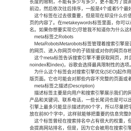
长度的限制，不能有多少写多少，更不能为了提
前边，然后依次往后排序，一般是4个或者5个最
这个标签在过去很重要，但是现在却没什么价值了。
页的内容了。在metakeywords标签里面，
名。如果你想要实现它(尽管我不知道你为什么这
meta标签之Robots
MetaRobotsMetarobots标签管理着
的网页、进入你网页中的子链接或对你的网页存
这个meta标签告诉搜索引擎不要获取网页，并
noindex和index)，谷歌会选择最具限制性的选项
为什么这个标签会对搜索引擎优化(SEO)起作
版页面。它也可能会对那些内容不完整的页面或
meta标签之描述(Description)
描述标签主要是向用户和搜索引擎展示我们的网
产品和关键词、联系电话，一些长尾词也是可以
引擎上最多只能显示描述的80个字，所以尽量把
放在前80个字中，这样就能够把重要的信息完整
这个标签曾经在搜索排名中占有很大的权重，但
会提高网站排名，但是，因为它会被用在搜索引