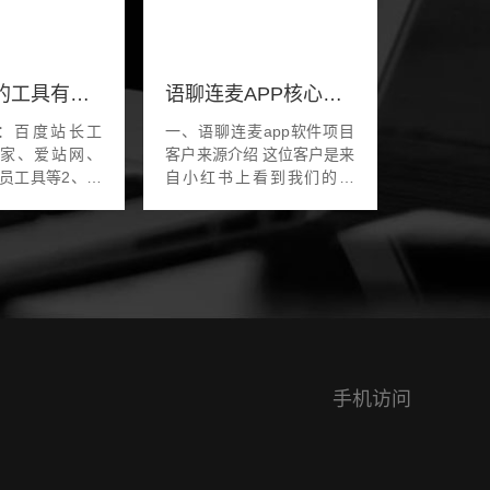
站长常用的工具有什么
语聊连麦APP核心功能有哪些
：百度站长工
一、语聊连麦app软件项目
家、爱站网、
客户来源介绍 这位客户是来
管理员工具等2、统
自小红书上看到我们的信
统计、cnzz、
息，想做一款语聊连麦的
mind等3、查询
app软件，大概是功能就是
、站长之家、爱站
主播以先入驻的形式。老板
广、搜外seo工
有钱有自己的人脉和...
手机访问