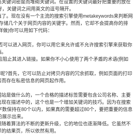
高关键词密度而堆砌关键词。在设置的关键词最好把重要的放在
好，关键词之间用英文的逗号隔开。
现在没有一个主流的搜索引擎使用metakeywords来判断网
你可以存储几个关于网页内容的关键字。然而，它却不会提高你的排
样做)你可以用如下代码：
搜索引擎是否可以进入网页，你可以用它来允许或不允许搜索引擎来获取你
档。
且阻止其进入链接。如果你不小心使用了两个矛盾的术语(例如
。
用呢?首先，它可以防止对拷贝内容的冗余抓取，例如页面的打印
者而存在私密信息的网页起作用。
站是做什么的，一个合格的描述标签需要包含公司名称、主要
出现在描述中的，这个也是一个增加关键词的技巧。因为在搜索
字数保持在80个以内，如果真的需要超过80个，要把重要的信息
的展示出来。
随着算法的不断的更新升级，它的地位也逐渐降低。它虽然不
擎的结果页，所以依然有用。