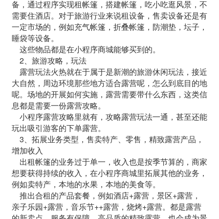
备，通过程序实现租帐篷，搭建帐篷，吃小吃逛风景，不
需要住酒店。对于旅游行业来说租设备，售卖设备还是有
一定市场的，例如充气帐篷，折叠帐篷，防潮垫，坛子，
睡袋等设备。
这些物品都是在小程序商城能够买到的。
2、旅游攻略，玩法
露营玩法火热就在于属于是新潮的旅游休闲玩法，接近
大自然，周边环境那些地方适合露营呢，怎么到底目的地
呢。场地的开展如何实施，露营需要带什么东西，这类信
息都是需要一份露营攻略。
小程序露营攻略里就有，攻略露营玩法一通，甚至还能
玩出吸引游客的下单露营。
3、拓展业务类型，售卖特产、零售，精致露营产品，
增加收入
出租帐篷的业务过于单一，收入也是按季节算的，商家
想要获得持续的收入，在小程序商城里拓展其他的业务，
例如卖特产，本地的水果，本地的美食等。
推出合租的产品套餐，例如酒店+露营，景区+露营，
亲子乐园+露营，音乐节++露营，烧烤+露营。都是露营
的新卖点，服务有保障，高品质的精致露营，也会成为景