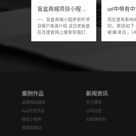
盲盒商城项目小程序软件开发
一、盲盒商城小程序软件项
现在是有影响
目客户来源介绍 这位老板是
的。原因如下
在百度官网上搜索到我们的
被编译后，U
本地关键词排名，老板本来
长，这是搜
也是想要找郑州本地地区
的，但并非不能
的，打算做一款盲盒小程序
用被引用，中文
软件，功能什么的...
后会变
%E5%A9%9A
的结...
案例作品
新闻资讯
品牌网站建设
学习课堂
App开发作品
公司动态
微信小程序
互联网风向
营销型网站