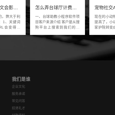
url中带有中文会影响seo吗
怎么弄台球厅计费系统
的，弊大于利
一、台球助教小程序软件项
现在的小动
：1、关键词
目客户来源介绍 客户是从搜
提高了，小
RL会变得很
狗平台上搜索到我们的官
家护院转变
索引擎不建议
网，看到有开发过台球助教
成员。也可
使用;2、使
的小程序软件，就是能直接
们了，宠物
URL在转码
买成品的话就直接买成品。
转变，消费
成形如：
功能是尽可能的...
宠物行业也变
%E7%BA%B1
我们是谁
企业文化
服务承诺
常见问答
招贤礼才