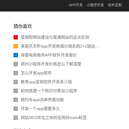
APP开发
小程序开发
软件定制
猜你喜欢
营销型网站建设与普通网站的这点区别
1
美丽天天秒app开发商城分销系统2+1链动模式
2
母婴电商商务APP软件开发报价
3
郑州小程序开发价格怎么了解清楚
4
怎么开发app软件
5
教育app定制软件开发多少钱
6
如何搭建一个知识付费站小程序
7
网约车app派单界面功能
8
开发一个app需要多久
9
网站SEO优化之如何运用好meta标签
10