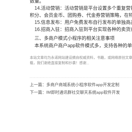
数量。
14.活动营销：活动营销是平台设置多个重复
积分、会员金币、团购券、代金券营销策略，在
15.信息发布：用户免费发布自行发布的单独商
16.招商入驻：招商入驻到平台实现各种的卖
三、多商户模式小程序的相关注意事项
本系统商户商户app软件模式多，支持各种的
本站文章均为永诺
网站建设
摘自权威资料，书籍，或网络原创文
载，我们谢绝直接复制和抄袭！感谢...
上一篇：多商户商城系统小程序软件app开发定制
下一篇：IM即时通讯群社交聊天系统app软件开发