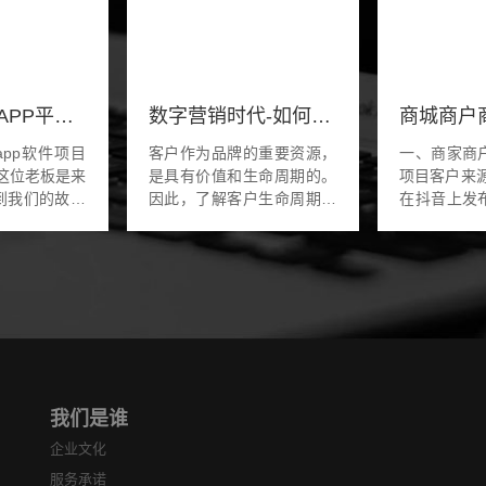
家政服务类APP平台开发都有哪些功能
数字营销时代-如何切入客户生命周期的每一个营销点
pp软件项目
客户作为品牌的重要资源，
一、商家商
是具有价值和生命周期的。
项目客户来源介绍
到我们的故事
因此，了解客户生命周期以
在抖音上发
款家政服务类
及不同生命周期客户的价
传，老板就
在他们本地做
值，对于企业市场营销活动
小程序系统
上门的服务业
和运营管理是非常重要的。
我们的视频
育...
但是在全触点时...
以做餐饮行业.
我们是谁
企业文化
服务承诺