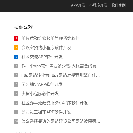
APP开发
小程序开发
软件定制
猜你喜欢
单位后勤维修报单管理系统软件
1
会议室预约小程序软件开发
2
社区交流APP软件开发
3
作一个app软件需要多少钱-大概需要的费用介绍
4
http网站转化为https网站对搜索引擎有什么影响
5
学习辅导APP软件开发
6
卖货小程序软件开发
7
社区办事处政务服务小程序软件开发
8
公司员工租车APP软件开发
9
怎么选择靠谱的网站建设公司网站被惩罚降权原
10