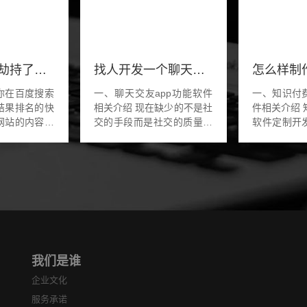
网站快照被劫持了要怎么办
找人开发一个聊天交友app开发
你在百度搜索
一、聊天交友app功能软件
一、知识付
结果排名的快
相关介绍 现在缺少的不是社
件相关介绍 知识付费小程序
网站的内容，
交的手段而是社交的质量，
软件定制开
良信息，关于
追求的就是内心心灵慰籍的
过这个词搜
的，那么就是你
人际关系，纯粹的非无质量
就是我接待
。那么他们是
的人际关系。社交的方式也
服软件直接
？这个肯定就
是不断变化，作...
还是上海地区的
我们是谁
企业文化
服务承诺