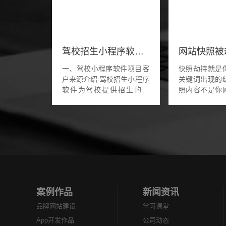
驾校招生小程序软件怎么做
一、驾校小程序软件项目客
快照劫持就是
户来源介绍 驾校招生小程序
关键词出现的
软件为驾校提供招生的作
照内容不是你
用，驾校也很重视线上的小
而是一些不
程序软件招生部分，学员直
bocai类等
接在小程序软件上就能轻松
的网站中招了
报名。还能有在...
怎么做到的呢
是...
案例作品
新闻资讯
品牌网站建设
学习课堂
App开发作品
公司动态