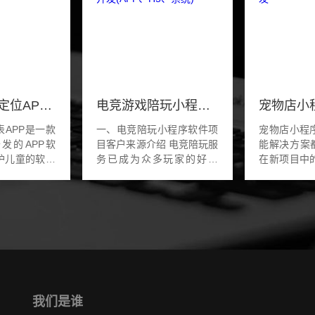
类似小天才定位APP软件开发
电竞游戏陪玩小程序软件开发(APP、H5、系统)
APP是一款
一、电竞陪玩小程序软件项
宠物店小程
发的APP软
目客户来源介绍 电竞陪玩服
能解决方案都
护儿童的软件
务已成为众多玩家的好助
在新项目中
备。通过用户
手。为了满足这一市场需
软件开发中
长使用小天才
求，开发一款高效的电竞陪
服务模块的
，实现手机与
玩小程序显得尤为重要。这
家的需求和
通过软件...
样的平台将极大...
制，商家把店内
我们是谁