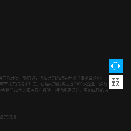
众号二次开发，微商城，微信分销系统等开发的技术型公司，
领域有扎实的技术功底，已经成功服务过近3000家企业，遍及
融合我们12年的服务客户经验，相信能更好的，更加优质的为
备案须知