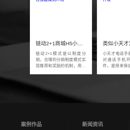
链动2+1商城H5小程序平台搭建模式介绍
链动2+1模式是以制度分
小天才电话手表
销，合理的分销制度模式实
对通话手机开
现推荐和奖励的机制，用户
件，是用来保
购买产品就能成为代理，代
硬件结合的设
理升级成老板，发展自己的
佩戴手表与家
团队。 一、模式定义 链动
电话手表APP
2+1模式其实就是2...
表的关联，家长
案例作品
新闻资讯