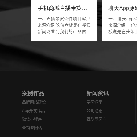
手机商城直播带货系统怎么开发
一、直播带货软件项目客户
一、聊天app
来源介绍 这位老板是在搜狐
来源介绍 一位来自武汉的老
新闻网看到我们的产品信息
板说是在头条
曝光，说你们的产品竟然能
的广告信息，
够曝光出来，说明你们的公
聊天交友的ap
司还是值得信任的。老板经
就是类似陌陌和
过交谈后说出...
件。因为刘总也是
案例作品
新闻资讯
品牌网站建设
学习课堂
App开发作品
公司动态
微信小程序
互联网风向
营销型网站