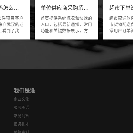
聊天App源码怎么开发搭建
单位供应商采购系统小程序软件开发
超市下单
软件项目客户
首页提供系统概况和快速的
超市配送软
入口，包括最新通知，常用
市货物配送
上看到了我们
功能和关键数据展示，方便
常用户订单
老板是做一款
用户快捷获取系统信息和启
的功能，可
p软件系统，
动操作。 一、系统监控 在
商品，结合
soul的软
线用户：显示当前在线用户
送。还有超
...
的列表，包括用户...
有实时的跟踪
我们是谁
企业文化
服务承诺
常见问答
招贤礼才
付款资料