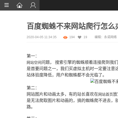
首页
百度蜘蛛不来网站爬行怎么
网站设计
App定制
2020-04-05 11:34:35
194
19
编辑：永诺网络
微信开发
第一：
案例鉴赏
问题， 搜索引擎的蜘蛛顺着连接爬到我
网站空间
是首要问题之一，我们买虚拟主机时一定要注意
解决方案
站体验度降低，用户和蜘蛛都不会光临了。
资讯
第二：
网站图片和动画太多，有的站长喜欢在
放
网站首页
是无法爬取图片和动画的，搞的蜘蛛爬不进去，
路。